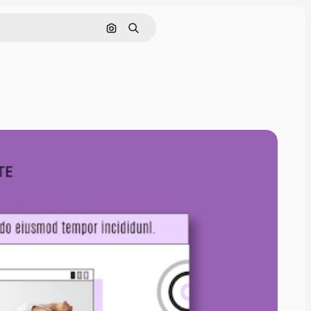
画像で検索
検索