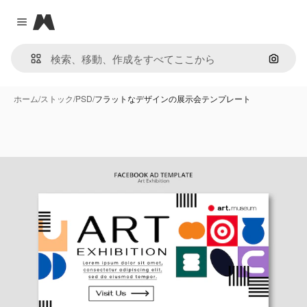
Magnific
Close menu
画像で
ホーム
/
ストック
/
PSD
/
フラットなデザインの展示会テンプレート