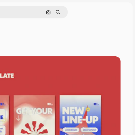
画像で検索
検索