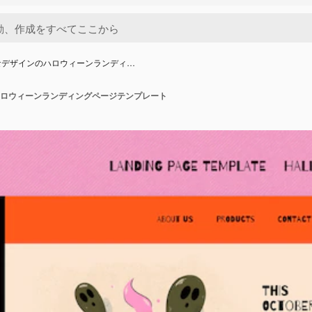
なデザインのハロウィーンランディ…
ロウィーンランディングページテンプレート