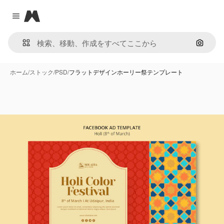
Magnific
Close menu
画像で
ホーム
/
ストック
/
PSD
/
フラットデザインホーリー祭テンプレート