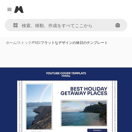
Magnific
Close menu
画像で
ホーム
/
ストック
/
PSD
/
フラットなデザインの休日のテンプレート