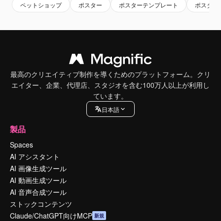
ペットショップ
ポスター
ポスターテンプレート
ポスター
最高のクリエイティブ制作を導くためのプラットフォーム。クリ
エイター、企業、代理店、スタジオを含む100万人以上が利用し
ています。
日本語
製品
Spaces
AI アシスタント
AI 画像生成ツール
AI 動画生成ツール
AI 音声合成ツール
ストックコンテンツ
Claude/ChatGPT向けMCP
新規