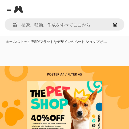
Magnific
Close menu
画像で
ホーム
/
ストック
/
PSD
/
フラットなデザインのペット ショップ ポ…