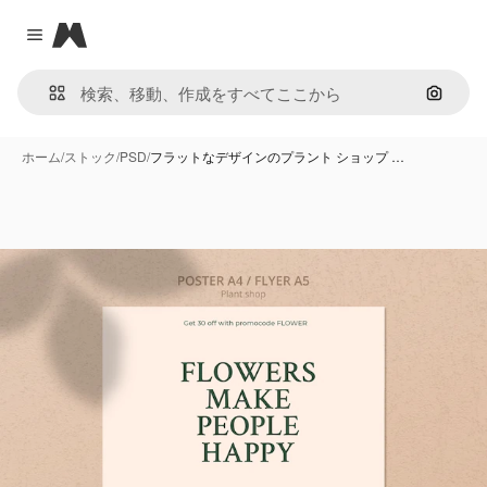
Magnific
Close menu
画像で
ホーム
/
ストック
/
PSD
/
フラットなデザインのプラント ショップ …