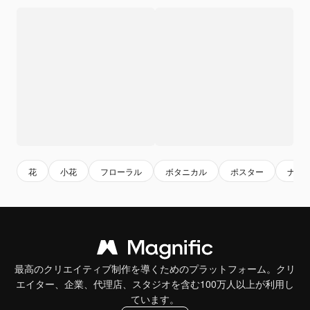
花
小花
フローラル
ボタニカル
ポスター
ナチ
最高のクリエイティブ制作を導くためのプラットフォーム。クリ
エイター、企業、代理店、スタジオを含む100万人以上が利用し
ています。