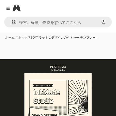
Magnific
Close menu
画像で
ホーム
/
ストック
/
PSD
/
フラットなデザインのタトゥー テンプレー…