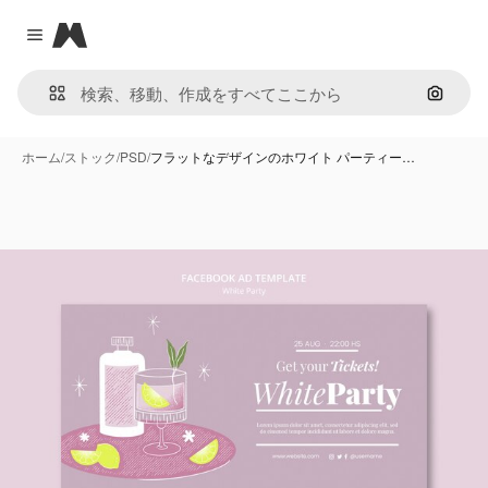
Magnific
Close menu
画像で
ホーム
/
ストック
/
PSD
/
フラットなデザインのホワイト パーティー…