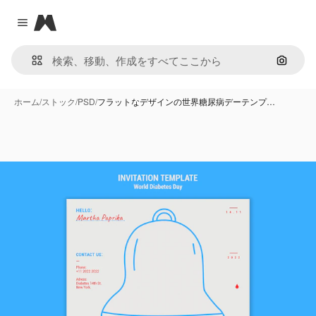
Magnific
Close menu
画像で
ホーム
/
ストック
/
PSD
/
フラットなデザインの世界糖尿病デーテンプ…