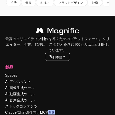
招待
祭り
お祝い
フラットデザイン
砂糖
テン
最高のクリエイティブ制作を導くためのプラットフォーム。クリ
エイター、企業、代理店、スタジオを含む100万人以上が利用し
ています。
日本語
製品
Spaces
AI アシスタント
AI 画像生成ツール
AI 動画生成ツール
AI 音声合成ツール
ストックコンテンツ
Claude/ChatGPT向けMCP
新規