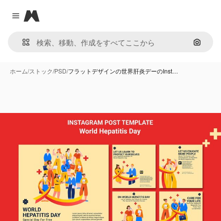
Magnific
Close menu
画像で
ホーム
/
ストック
/
PSD
/
フラットデザインの世界肝炎デーのInst…