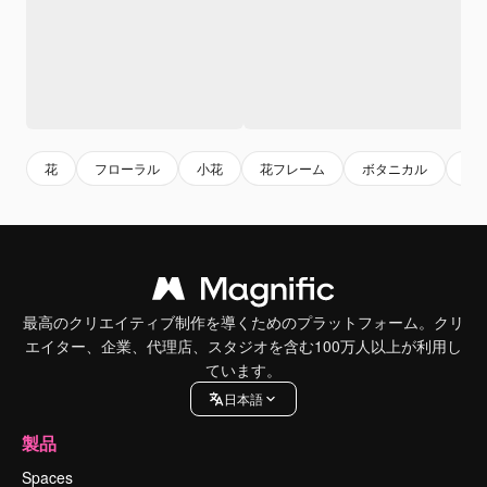
花
フローラル
小花
花フレーム
ボタニカル
ナ
最高のクリエイティブ制作を導くためのプラットフォーム。クリ
エイター、企業、代理店、スタジオを含む100万人以上が利用し
ています。
日本語
製品
Spaces