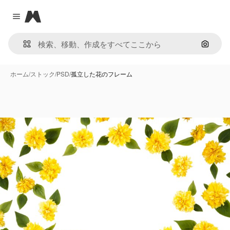
Magnific
Close menu
画像で
ホーム
/
ストック
/
PSD
/
孤立した花のフレーム