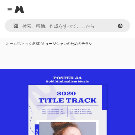
Magnific
Close menu
画像で
ホーム
/
ストック
/
PSD
/
ミュージシャンのためのチラシ