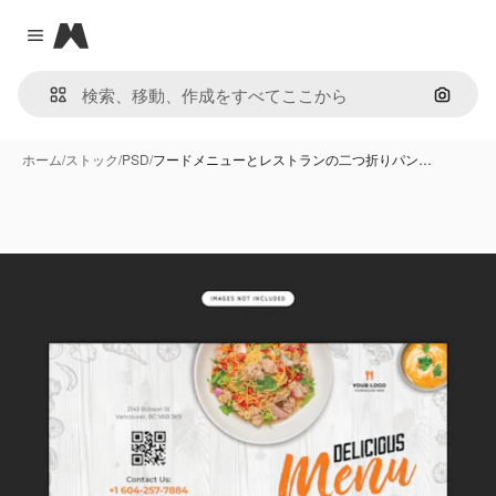
Magnific
Close menu
画像で
ホーム
/
ストック
/
PSD
/
フードメニューとレストランの二つ折りパン…