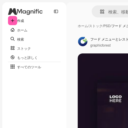
作成
ホーム
/
ストック
/
PSD
/
フード メ
ホーム
検索
graphicforest
ストック
もっと詳しく
すべてのツール