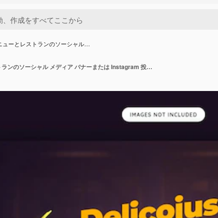
ニューとレストランのソーシャル…
フード メニューとレストランのソーシャル メディア バナーまたは Instagram 投稿テンプレート