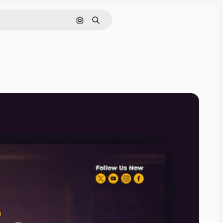
画像で検索
検索