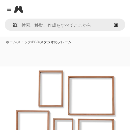
Magnific
Close menu
画像で
ホーム
/
ストック
/
PSD
/
スタジオのフレーム