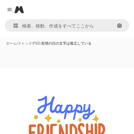
Magnific
Close menu
画像で
ホーム
/
ストック
/
PSD
/
友情の日の文字は孤立している