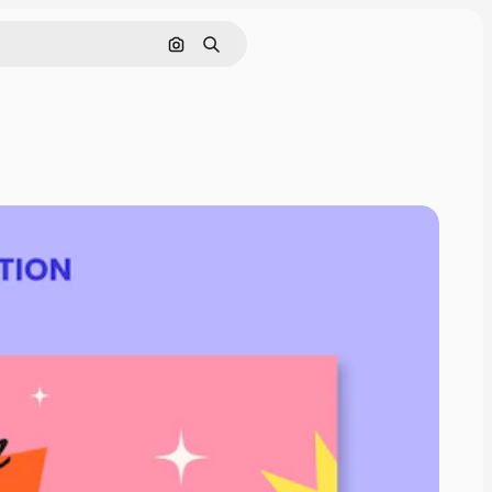
画像で検索
検索