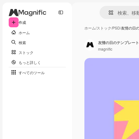
作成
ホーム
/
ストック
/
PSD
/
友情の日
ホーム
検索
友情の日のテンプレート
magnific
ストック
もっと詳しく
すべてのツール