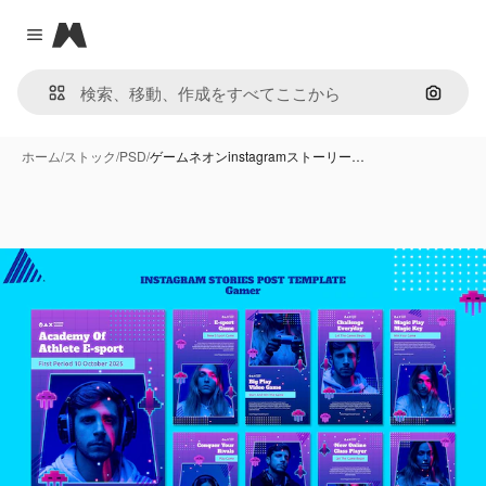
Magnific
Close menu
画像で
ホーム
/
ストック
/
PSD
/
ゲームネオンinstagramストーリー…