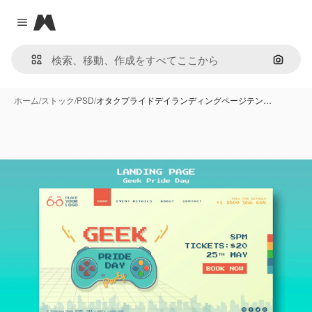
Magnific
Close menu
画像で
ホーム
/
ストック
/
PSD
/
オタクプライドデイランディングページテン…