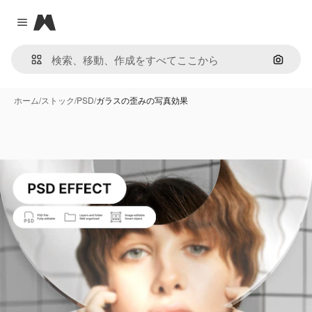
Magnific
Close menu
画像で
ホーム
/
ストック
/
PSD
/
ガラスの歪みの写真効果