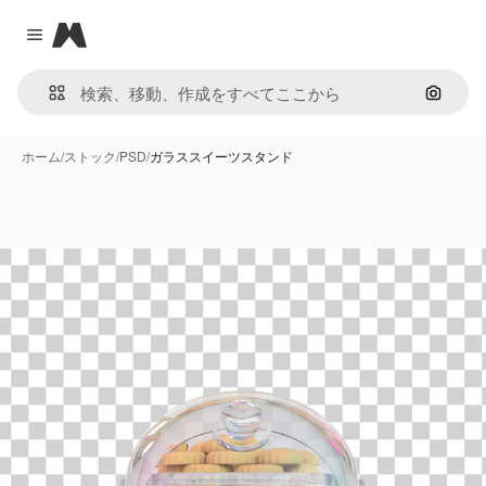
Magnific
Close menu
画像で
ホーム
/
ストック
/
PSD
/
ガラススイーツスタンド