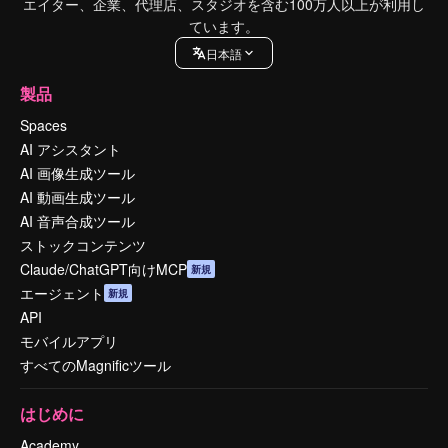
エイター、企業、代理店、スタジオを含む100万人以上が利用し
ています。
日本語
製品
Spaces
AI アシスタント
AI 画像生成ツール
AI 動画生成ツール
AI 音声合成ツール
ストックコンテンツ
Claude/ChatGPT向けMCP
新規
エージェント
新規
API
モバイルアプリ
すべてのMagnificツール
はじめに
Academy