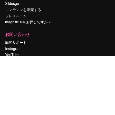
Slidesgo
コンテンツを販売する
プレスルーム
magnific.aiをお探しですか？
お問い合わせ
顧客サポート
Instagram
YouTube
LinkedIn
TikTok
Discord
X
Reddit
Copyright © 2010-
2026
Freepik Company S.L.U.
無断複写・転載を禁じま
す
.