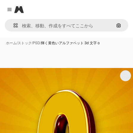
Magnific
Close menu
画像で
ホーム
/
ストック
/
PSD
/
輝く黄色いアルファベット 3d 文字 o