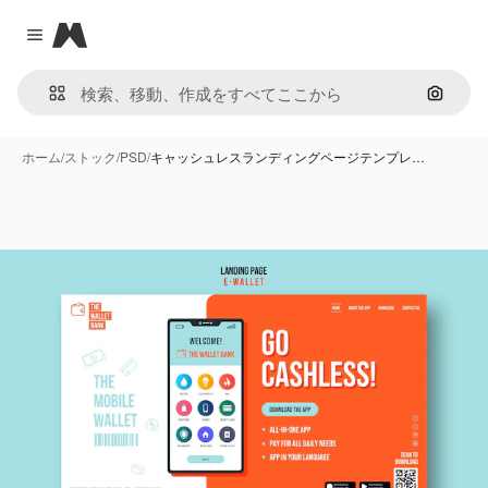
Magnific
Close menu
画像で
ホーム
/
ストック
/
PSD
/
キャッシュレスランディングページテンプレ…