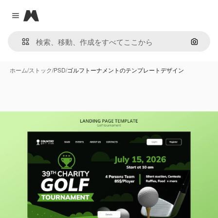
Magnific
Close menu
画像で
ホーム
/
ストック
/
PSD
/
ゴルフトーナメントのテンプレートデザイン