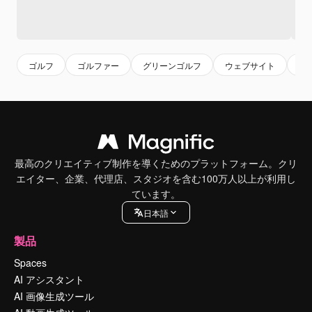
ゴルフ
ゴルファー
グリーンゴルフ
ウェブサイト
ホ
最高のクリエイティブ制作を導くためのプラットフォーム。クリ
エイター、企業、代理店、スタジオを含む100万人以上が利用し
ています。
日本語
製品
Spaces
AI アシスタント
AI 画像生成ツール