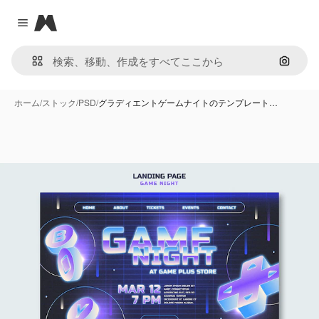
Magnific
Close menu
画像で
ホーム
/
ストック
/
PSD
/
グラディエントゲームナイトのテンプレート…