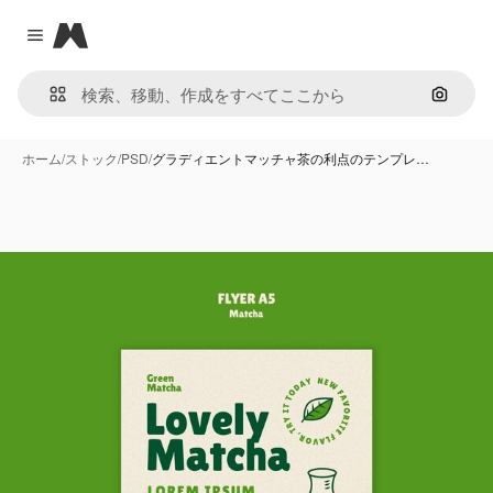
Magnific
Close menu
画像で
ホーム
/
ストック
/
PSD
/
グラディエントマッチャ茶の利点のテンプレ…