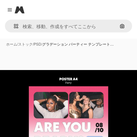
Magnific
Close menu
画像で
ホーム
/
ストック
/
PSD
/
グラデーション パーティー テンプレート…