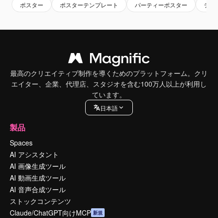
ポスター
ポスターテンプレート
パーティーポスター
テン
最高のクリエイティブ制作を導くためのプラットフォーム。クリ
エイター、企業、代理店、スタジオを含む100万人以上が利用し
ています。
日本語
製品
Spaces
AI アシスタント
AI 画像生成ツール
AI 動画生成ツール
AI 音声合成ツール
ストックコンテンツ
Claude/ChatGPT向けMCP
新規