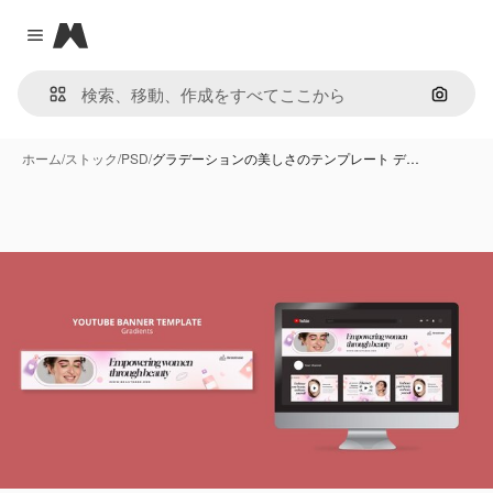
Magnific
Close menu
画像で
ホーム
/
ストック
/
PSD
/
グラデーションの美しさのテンプレート デ…