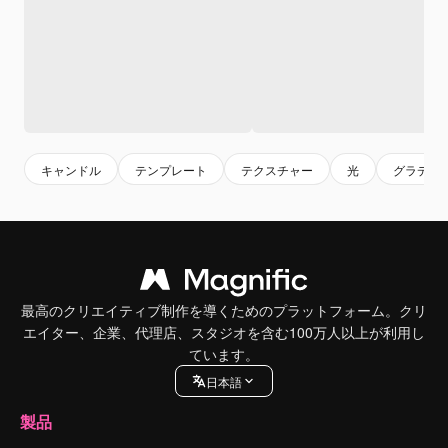
キャンドル
テンプレート
テクスチャー
光
グラデー
最高のクリエイティブ制作を導くためのプラットフォーム。クリ
エイター、企業、代理店、スタジオを含む100万人以上が利用し
ています。
日本語
製品