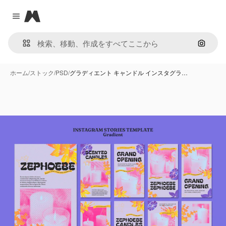
Magnific
Close menu
画像で
ホーム
/
ストック
/
PSD
/
グラディエント キャンドル インスタグラ…