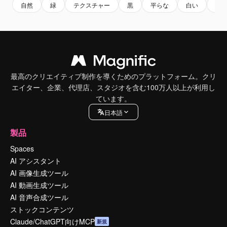
自然
緑
テクスチャー
黒
平らな
白い
環
最高のクリエイティブ制作を導くためのプラットフォーム。クリ
エイター、企業、代理店、スタジオを含む100万人以上が利用し
ています。
日本語
製品
Spaces
AI アシスタント
AI 画像生成ツール
AI 動画生成ツール
AI 音声合成ツール
ストックコンテンツ
Claude/ChatGPT向けMCP
新規