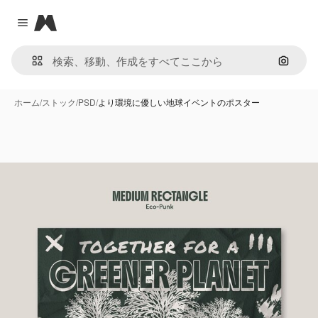
Magnific
Close menu
画像で
ホーム
/
ストック
/
PSD
/
より環境に優しい地球イベントのポスター