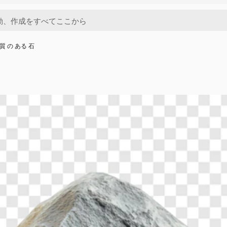
 質 の ある 石