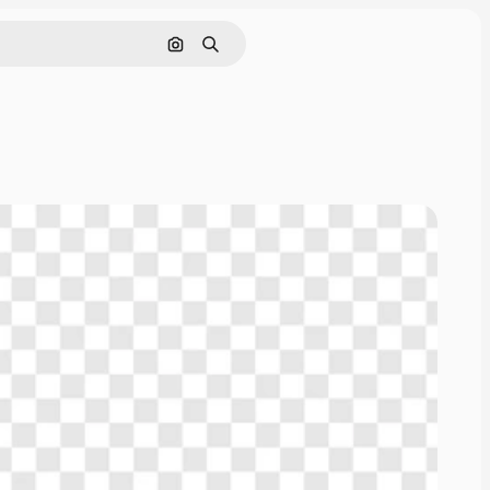
画像で検索
検索