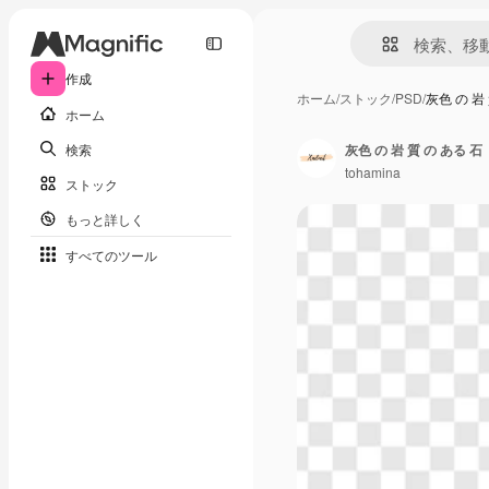
作成
ホーム
/
ストック
/
PSD
/
灰色 の 岩
ホーム
検索
灰色 の 岩 質 の ある 石
tohamina
ストック
もっと詳しく
すべてのツール