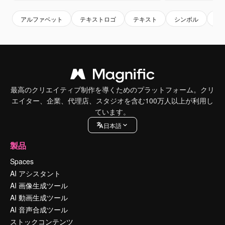
アルファベット
テキストロゴ
テキスト
シンボル
ロ
最高のクリエイティブ制作を導くためのプラットフォーム。クリ
エイター、企業、代理店、スタジオを含む100万人以上が利用し
ています。
日本語
製品
Spaces
AI アシスタント
AI 画像生成ツール
AI 動画生成ツール
AI 音声合成ツール
ストックコンテンツ