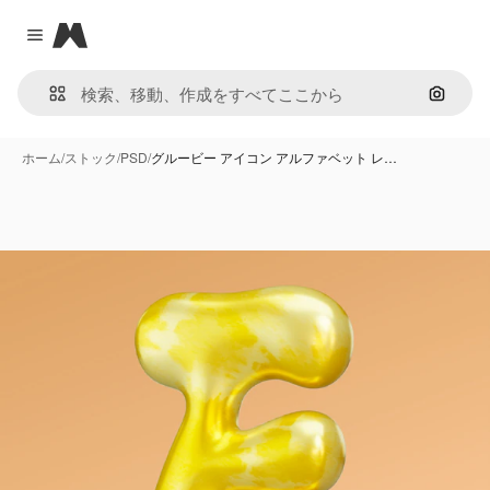
Magnific
Close menu
画像で
ホーム
/
ストック
/
PSD
/
グルービー アイコン アルファベット レ…