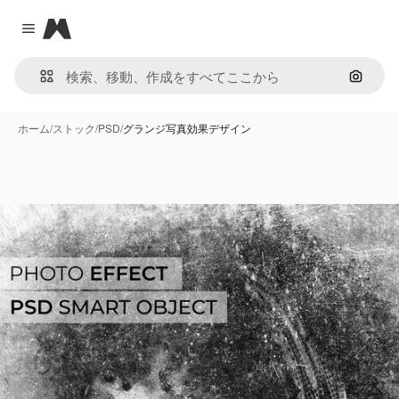
Magnific
Close menu
画像で
ホーム
/
ストック
/
PSD
/
グランジ写真効果デザイン