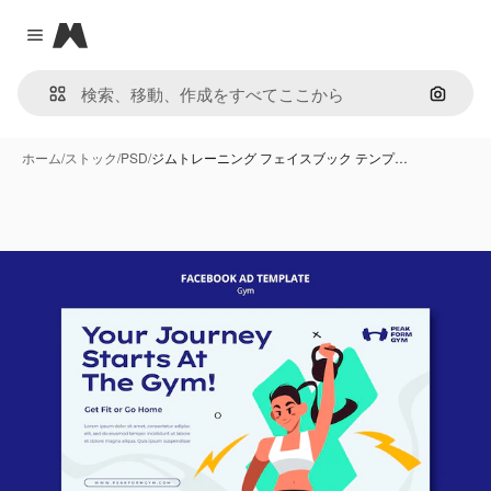
Magnific
Close menu
画像で
ホーム
/
ストック
/
PSD
/
ジムトレーニング フェイスブック テンプ…