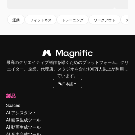
運動
フィットネス
トレーニング
ワークアウト
スポ
最高のクリエイティブ制作を導くためのプラットフォーム。クリ
エイター、企業、代理店、スタジオを含む100万人以上が利用し
ています。
日本語
製品
Spaces
AI アシスタント
AI 画像生成ツール
AI 動画生成ツール
AI 音声合成ツール