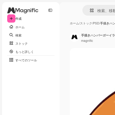
作成
ホーム
/
ストック
/
PSD
/
手描きハ
ホーム
検索
手描きハンバーガーイラ
magnific
ストック
もっと詳しく
すべてのツール