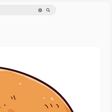
画像で検索
検索