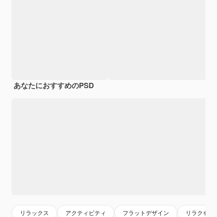
あなたにおすすめのPSD
リラックス
アクティビティ
フラットデザイン
リラクゼー