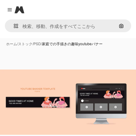
Magnific
Close menu
画像で
ホーム
/
ストック
/
PSD
/
家庭での手描きの趣味youtubeバナー