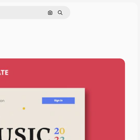
画像で検索
検索