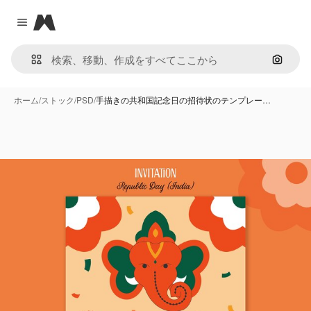
Magnific
Close menu
画像で
ホーム
/
ストック
/
PSD
/
手描きの共和国記念日の招待状のテンプレー…