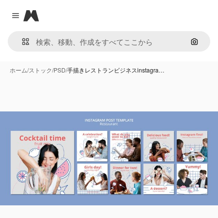
Magnific
Close menu
画像で
ホーム
/
ストック
/
PSD
/
手描きレストランビジネスinstagra…