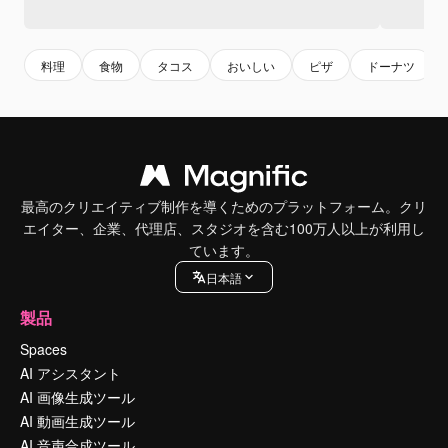
料理
食物
タコス
おいしい
ピザ
ドーナツ
最高のクリエイティブ制作を導くためのプラットフォーム。クリ
エイター、企業、代理店、スタジオを含む100万人以上が利用し
ています。
日本語
製品
Spaces
AI アシスタント
AI 画像生成ツール
AI 動画生成ツール
AI 音声合成ツール