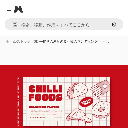
Magnific
Close menu
画像で
ホーム
/
ストック
/
PSD
/
手描きの屋台の食べ物のランディング ペー…