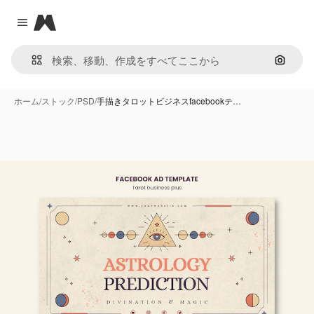
Magnific
Close menu
画像で
ホーム
/
ストック
/
PSD
/
手描きタロットビジネスfacebookテ…