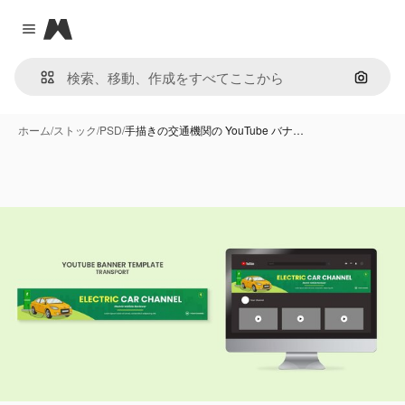
Magnific
Close menu
画像で
ホーム
/
ストック
/
PSD
/
手描きの交通機関の YouTube バナ…