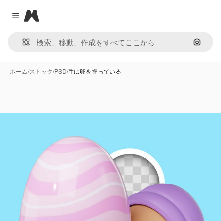
Magnific
Close menu
画像で
ホーム
/
ストック
/
PSD
/
手は卵を握っている