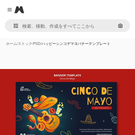
Magnific
Close menu
画像で
ホーム
/
ストック
/
PSD
/
ハッピーシンコデマヨバナーテンプレート