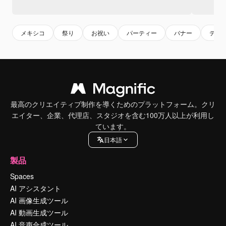
メキシコ
祭り
お祝い
パーティー
バナー
テン
最高のクリエイティブ制作を導くためのプラットフォーム。クリ
エイター、企業、代理店、スタジオを含む100万人以上が利用し
ています。
日本語
製品
Spaces
AI アシスタント
AI 画像生成ツール
AI 動画生成ツール
AI 音声合成ツール