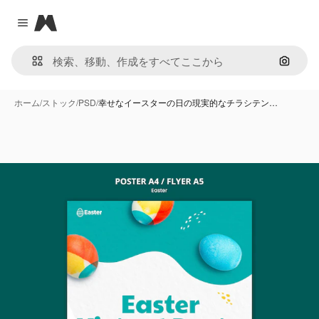
Magnific
Close menu
画像で
ホーム
/
ストック
/
PSD
/
幸せなイースターの日の現実的なチラシテン…