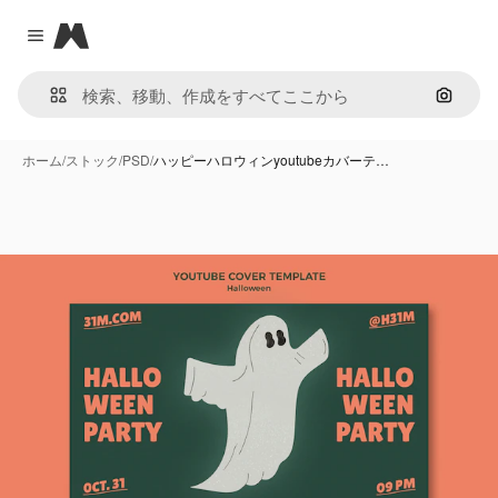
Magnific
Close menu
画像で
ホーム
/
ストック
/
PSD
/
ハッピーハロウィンyoutubeカバーテ…