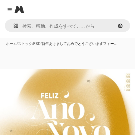
Magnific
Close menu
画像で
ホーム
/
ストック
/
PSD
/
新年あけましておめでとうございますフィー…