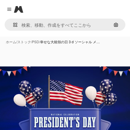
Magnific
Close menu
画像で
ホーム
/
ストック
/
PSD
/
幸せな大統領の日 3 d ソーシャル メ…